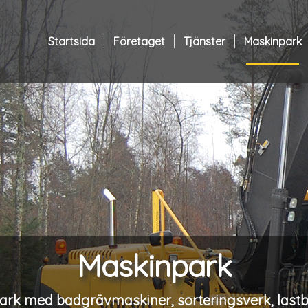
Startsida
Företaget
Tjänster
Maskinpark
Maskinpark
rk med badgrävmaskiner, sorteringsverk, lastb